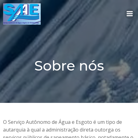
Pular
para
o
conteúdo
Sobre nós
O Serviço Autônomo de Água e Esgoto é um tipo de
autarquia à qual a administração direta outorga os
serviços públicos de saneamento básico, notadamente o