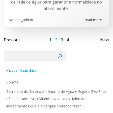
de rede de água para garantir a normalidade no
atendimento.
by
saae_admin
read more...
Posts
Posts
Po
Page
Page
Page
Page
Previous
1
2
3
4
Next
navigation
navigation
na
Pesquisar
Posts recentes
Convite
Secretário do Serviço Autônomo de Água e Esgoto (SAAE) de
Cândido Mota/SP, Cláudio Buzzo Neto, falou dos
investimentos que a autarquia pretende fazer.