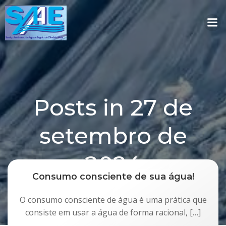
Pular
para
o
conteúdo
Posts in 27 de
setembro de
2024
Consumo consciente de sua água!
O consumo consciente de água é uma prática que
consiste em usar a água de forma racional, […]