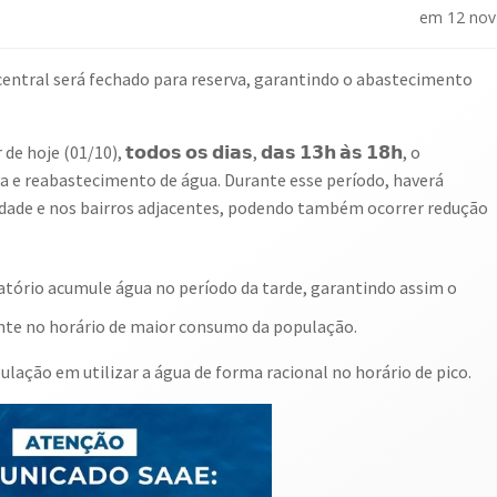
em
12 nov
o central será fechado para reserva, garantindo o abastecimento
 (01/10), 𝘁𝗼𝗱𝗼𝘀 𝗼𝘀 𝗱𝗶𝗮𝘀, 𝗱𝗮𝘀 𝟭𝟯𝗵 𝗮̀𝘀 𝟭𝟴𝗵, o
va e reabastecimento de água. Durante esse período, haverá
idade e nos bairros adjacentes, podendo também ocorrer redução
vatório acumule água no período da tarde, garantindo assim o
nte no horário de maior consumo da população.
ação em utilizar a água de forma racional no horário de pico.