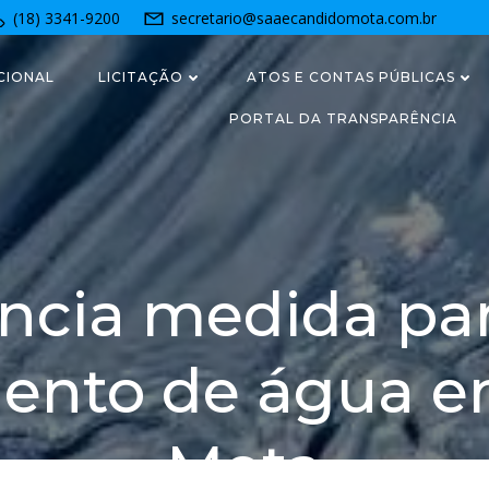
(18) 3341-9200
secretario@saaecandidomota.com.br
CIONAL
LICITAÇÃO
ATOS E CONTAS PÚBLICAS
PORTAL DA TRANSPARÊNCIA
cia medida par
ento de água 
Mota