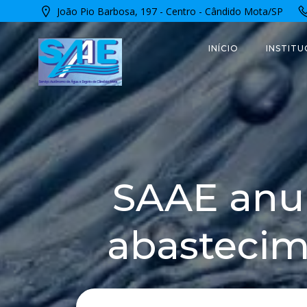
Pular
João Pio Barbosa, 197 - Centro - Cândido Mota/SP
para
o
INÍCIO
INSTITU
conteúdo
SAAE anun
abastecim